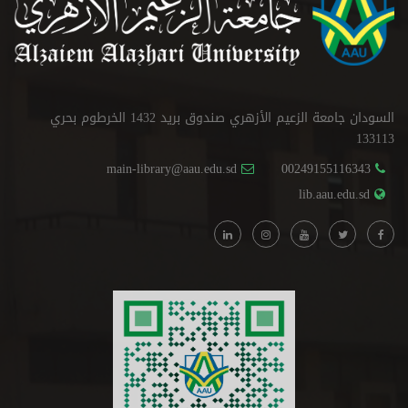
السودان جامعة الزعيم الأزهري صندوق بريد 1432 الخرطوم بحري
133113
main-library@aau.edu.sd
00249155116343
lib.aau.edu.sd